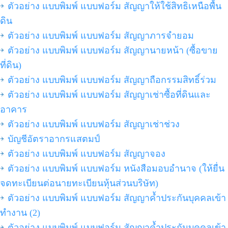
ตัวอย่าง แบบพิมพ์ แบบฟอร์ม สัญญาให้ใช้สิทธิเหนือพื้น
ดิน
ตัวอย่าง แบบพิมพ์ แบบฟอร์ม สัญญาภารจำยอม
ตัวอย่าง แบบพิมพ์ แบบฟอร์ม สัญญานายหน้า (ซื้อขาย
ที่ดิน)
ตัวอย่าง แบบพิมพ์ แบบฟอร์ม สัญญาถือกรรมสิทธิ์ร่วม
ตัวอย่าง แบบพิมพ์ แบบฟอร์ม สัญญาเช่าซื้อที่ดินและ
อาคาร
ตัวอย่าง แบบพิมพ์ แบบฟอร์ม สัญญาเช่าช่วง
บัญชีอัตราอากรแสตมป์
ตัวอย่าง แบบพิมพ์ แบบฟอร์ม สัญญาจอง
ตัวอย่าง แบบพิมพ์ แบบฟอร์ม หนังสือมอบอำนาจ (ให้ยื่น
จดทะเบียนต่อนายทะเบียนหุ้นส่วนบริษัท)
ตัวอย่าง แบบพิมพ์ แบบฟอร์ม สัญญาค้ำประกันบุคคลเข้า
ทำงาน (2)
ตัวอย่าง แบบพิมพ์ แบบฟอร์ม สัญญาค้ำประกันบุคคลเข้า