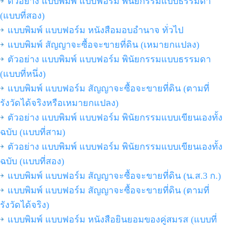
ตัวอย่าง แบบพิมพ์ แบบฟอร์ม พินัยกรรมแบบธรรมดา
(แบบที่สอง)
แบบพิมพ์ แบบฟอร์ม หนังสือมอบอำนาจ ทั่วไป
แบบพิมพ์ สัญญาจะซื้อจะขายที่ดิน (เหมายกแปลง)
ตัวอย่าง แบบพิมพ์ แบบฟอร์ม พินัยกรรมแบบธรรมดา
(แบบที่หนึ่ง)
แบบพิมพ์ แบบฟอร์ม สัญญาจะซื้อจะขายที่ดิน (ตามที่
รังวัดได้จริงหรือเหมายกแปลง)
ตัวอย่าง แบบพิมพ์ แบบฟอร์ม พินัยกรรมแบบเขียนเองทั้ง
ฉบับ (แบบที่สาม)
ตัวอย่าง แบบพิมพ์ แบบฟอร์ม พินัยกรรมแบบเขียนเองทั้ง
ฉบับ (แบบที่สอง)
แบบพิมพ์ แบบฟอร์ม สัญญาจะซื้อจะขายที่ดิน (น.ส.3 ก.)
แบบพิมพ์ แบบฟอร์ม สัญญาจะซื้อจะขายที่ดิน (ตามที่
รังวัดได้จริง)
แบบพิมพ์ แบบฟอร์ม หนังสือยินยอมของคู่สมรส (แบบที่