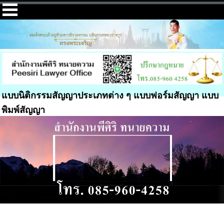
แบบนิติกรรมสัญญาประเภทต่าง ๆ แบบฟอร์มสัญญา แบบ
พิมพ์สัญญา