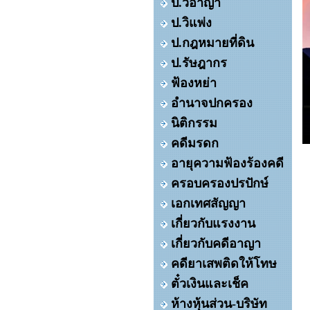
ป.วิอาญา
ป.วิแพ่ง
ป.กฎหมายที่ดิน
ป.รัษฎากร
ฟ้องหย่า
อำนาจปกครอง
นิติกรรม
คดีมรดก
อายุความฟ้องร้องคดี
ครอบครองปรปักษ์
เอกเทศสัญญา
เกี่ยวกับแรงงาน
เกี่ยวกับคดีอาญา
คดียาเสพติดให้โทษ
ตั๋วเงินและเช็ค
ห้างหุ้นส่วน-บริษัท