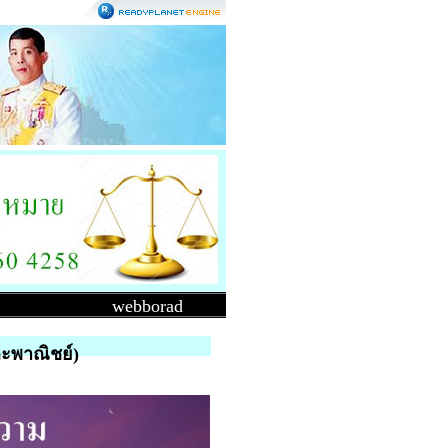
webborad
ละพาณิชย์)