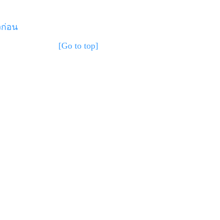
วก่อน
[Go to top]