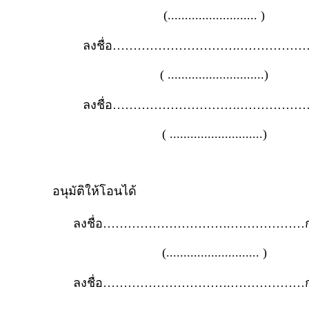
(.......................... )
ลงชื่อ………………………….………………
( ............................)
ลงชื่อ………………………….………………
( ...........................)
อนุมัติให้โอนได้
ลงชื่อ………………………….………………กร
(........................... )
ลงชื่อ………………………….………………กร