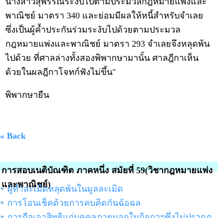
นางสาวสุพรรณีระงับไปตามประมวลกฎหมายแพ่งและ
พาณิชย์ มาตรา 340 และย่อมมีผลให้หนี้สำหรับจำเลย
ซึ่งเป็นผู้ค้ำประกันร่วมระงับไปด้วยตามประมวล
กฎหมายแพ่งและพาณิชย์ มาตรา 293 จำเลยจึงหลุดพ้น
ไปด้วย ที่ศาลล่างทั้งสองพิพากษามานั้น ศาลฎีกาเห็น
ด้วยในผลฎีกาโจทก์ฟังไม่ขึ้น"
พิพากษายืน
« Back
การสอบเนติบัณฑิต ภาคหนึ่ง สมัยที่ 59(วิชากฎหมายแพ่ง
และพาณิชย์)
ผู้ทำละเมิดหลุดพ้นในมูลละเมิด
การโอนเช็คด้วยการคบคิดกันฉ้อฉล
การถือเอาสิทธิแก่บุคคลภายนอกในกิจการซึ่งไม่ปรากฏ