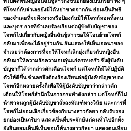
ที่ไปติดพันหญิงอื่นฉันชู้สาวถึงขั้นยกย่องเป็นภริยา ทั้ง ๆ
ที่โจทก์กับจำเลยยังมิได้หย่าขาดจากกัน ย่อมเป็นสิทธิ
ของจำเลยที่จะหึงหวงหรือป้องกันมิให้โจทก์ทอดทิ้งตน
และบุตร การที่จำเลยร้องเรียนต่อผู้บังคับบัญชาของ
โจทก์ไปเกี่ยวกับหญิงอื่นฉันชู้สาวขอให้โอนย้ายโจทก์
กลับมาเพื่อจะได้อยู่ร่วมกัน อันแสดงให้เห็นเจตนาของ
จำเลยว่าต้องการที่จะให้โจทก์เลิกยุ่งเกี่ยวกับหญิงอื่น
กลับมาให้ความรักความอบอุ่นแก่ครอบครัว ซึ่งผู้บังคับ
บัญชาก็ได้ว่ากล่าวตักเตือนโจทก์ แต่โจทก์ก็มิได้ปฏิบัติ
ตัวให้ดีขึ้น จำเลยจึงต้องร้องเรียนต่อผู้บังคับบัญชาของ
โจทก์อีกหลายครั้งก็เพื่อให้ผู้บังคับบัญชาว่ากล่าวตัก
เตือนให้โจทก์สำนึกในการกระทำดังกล่าว แต่โจทก์ก็ไม่
นำพาจนถูกผู้บังคับบัญชาสั่งลงทัณฑ์ทางวินัย และการที่
โจทก์ไม่ยอมเลิกเกี่ยวข้องกับนางสาวกัลยา กลับรับรอง
ยกย่องเป็นภริยา แสดงเป็นที่ประจักษ์แก่คนทั่วไปอีกทั้ง
ยังยินยอมเห็นดีเห็นชอบให้นางสาวกัลยา แสดงตนเทียบ