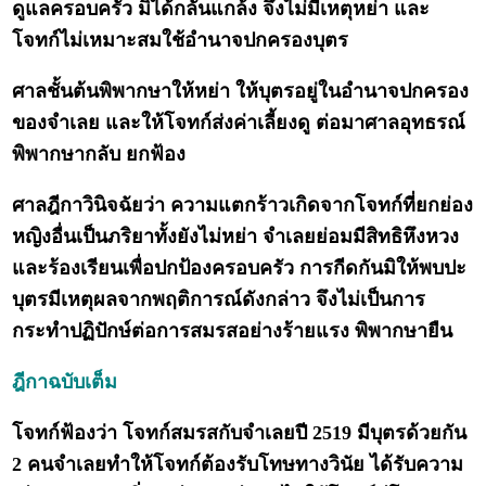
ดูแลครอบครัว มิได้กลั่นแกล้ง จึงไม่มีเหตุหย่า และ
โจทก์ไม่เหมาะสมใช้อำนาจปกครองบุตร
ศาลชั้นต้นพิพากษาให้หย่า ให้บุตรอยู่ในอำนาจปกครอง
ของจำเลย และให้โจทก์ส่งค่าเลี้ยงดู ต่อมาศาลอุทธรณ์
พิพากษากลับ ยกฟ้อง
ศาลฎีกาวินิจฉัยว่า ความแตกร้าวเกิดจากโจทก์ที่ยกย่อง
หญิงอื่นเป็นภริยาทั้งยังไม่หย่า จำเลยย่อมมีสิทธิหึงหวง
และร้องเรียนเพื่อปกป้องครอบครัว การกีดกันมิให้พบปะ
บุตรมีเหตุผลจากพฤติการณ์ดังกล่าว จึงไม่เป็นการ
กระทำปฏิปักษ์ต่อการสมรสอย่างร้ายแรง พิพากษายืน
ฎีกาฉบับเต็ม
โจทก์ฟ้องว่า โจทก์สมรสกับจำเลยปี 2519 มีบุตรด้วยกัน
2 คนจำเลยทำให้โจทก์ต้องรับโทษทางวินัย ได้รับความ