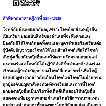
คำพิพากษาศาลฎีกาที่ 5289/2538
โจทก์กับจำเลยแยกกันอยู่เพราะโจทก์ยกย่องหญิงอื่น
เป็นภริยา ย่อมเป็นสิทธิของจำเลยที่จะหึงหวงและ
ป้องกันมิให้โจทก์ทอดทิ้งตนและบุตรจำเลยร้องเรียนต่อ
ผู้บังคับบัญชาของโจทก์ให้โอนย้ายโจทก์เพื่อให้โจทก์
เลิกยุ่งเกี่ยวกับหญิงอื่นและให้ความรักความอบอุ่นแก่
ครอบครัวแต่โจทก์มิได้ปฏิบัติตัวดีขึ้นจำเลยจึงต้องร้อง
เรียนต่อผู้บังคับบัญชาของโจทก์อีกหลายครั้งเพื่อให้ผู้
บังคับบัญชาว่ากล่าวตักเตือนโจทก์แต่โจทก์ไม่นำพาจน
ถูกผู้บังคับบัญชาสั่งลงทัณฑ์ทางวินัยและการที่โจทก์
ยกย่องหญิงอื่นเป็นภริยาทั้งเห็นดีเห็นชอบให้หญิงอื่น
แสดงตนเทียบฐานะเสมอจำเลยโดยใช้สรรพนามแทน
ตนว่า"แม่"ต่อบุตรทั้งสองของโจทก์จำเลยย่อมเกินกว่า