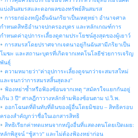
การคุ้มครองประโยชน์ชั่วคราวระหว่างอุทธรณ์ในคดี
แบ่งสินสมรสและดอกผลของทรัพย์สินสมรส
การยกย่องหญิงอื่นฉันภริยาเป็นเหตุหย่า อำนาจศาล
กำหนดสิทธิอำนาจปกครองบุตร และหลักเกณฑ์การ
กำหนดค่าอุปการะเลี้ยงดูตามประโยชน์สูงสุดของผู้เยาว์
การสมรสโดยปราศจากเจตนาอยู่กินฉันสามีภริยาเป็น
โมฆะ และสถานะบุตรที่เกิดจากเทคโนโลยีช่วยการเจริญ
พันธุ์
ความหมายว่า"ค่าอุปการะเลี้ยงดูจนกว่าจะสมรสใหม่
และจนกว่าการสมรสสิ้นสุดลง"
ฟ้องหย่าซ้ำหรือฟ้องซ้อนจากเหตุ “สมัครใจแยกกันอยู่
เกิน 3 ปี” ศาลฎีกาวางหลักห้ามฟ้องซ้อนตาม ป.วิ.พ.
ออกโฉนดที่ดินทับที่ดินของผู้อื่นโดยมิชอบ – สิทธิครอบ
ครองสำคัญกว่าชื่อในเอกสารสิทธิ
สิทธิเรียกค่าทดแทนจากหญิงอื่นที่แสดงตนโดยเปิดเผย:
หลักพิสูจน์ “ชู้สาว” และไม่ต้องฟ้องหย่าก่อน