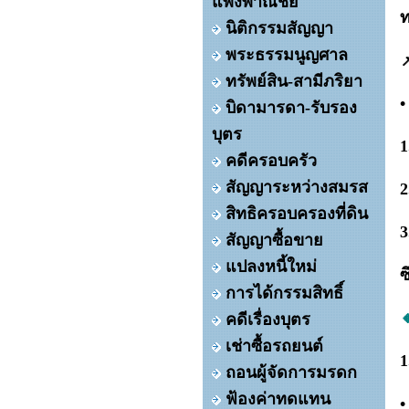
แพ่งพาณิชย์
ท
นิติกรรมสัญญา
พระธรรมนูญศาล

ทรัพย์สิน-สามีภริยา
•
บิดามารดา-รับรอง
บุตร
1
คดีครอบครัว
สัญญาระหว่างสมรส
2
สิทธิครอบครองที่ดิน
3
สัญญาซื้อขาย
แปลงหนี้ใหม่
ซ
การได้กรรมสิทธิ์

คดีเรื่องบุตร
เช่าซื้อรถยนต์
1
ถอนผู้จัดการมรดก
ฟ้องค่าทดแทน
•