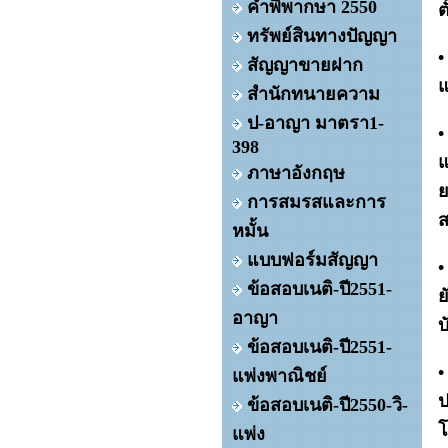
คำพิพากษา 2550
ต
ทรัพย์สินทางปัญญา
•
สัญญาขายฝาก
แ
สำนักทนายความ
ป-อาญา มาตรา1-
•
398
แ
ภาษาอังกฤษ
ย
การสมรสและการ
ส
หมั้น
แบบฟอร์มสัญญา
•
ข้อสอบเนติ-ปี2551-
ย
อาญา
บ
ข้อสอบเนติ-ปี2551-
•
แพ่งพาณิชย์
ป
ข้อสอบเนติ-ปี2550-วิ-
โ
แพ่ง