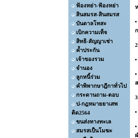
ฟ้องหย่า-ฟ้องหย่า
ห
สินสมรส-สินสมรส
•
บันดาลโทสะ
ก
เบิกความเท็จ
สิทธิ-สัญญาเช่า
2
ค้ำประกัน
เจ้าของรวม
•
จำนอง
•
ลูกหนี้ร่วม
คำพิพากษาฎีกาทั่วไป
กระดานถาม-ตอบ
3
ป-กฎหมายยาเสพ
•
ติด2564
ขนส่งทางทะเล
•
สมรสเป็นโมฆะ
ฝ