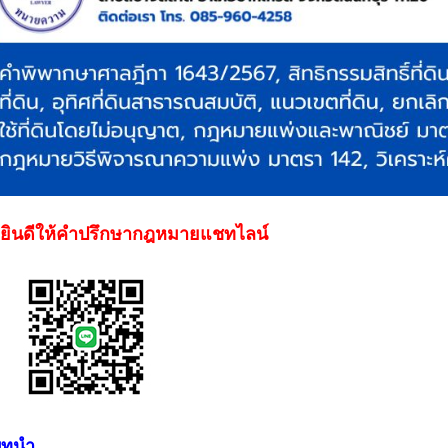
ินดีให้คำปรึกษากฎหมายแชทไลน์
บทนำ