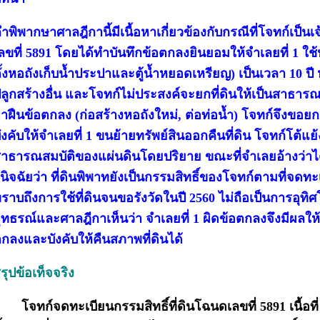
ำพิพากษาศาลฎีกานี้มีเนื้อหาเกี่ยวข้องกับกรณีที่โจทก์เป็นเ
ลขที่ 5891 โดยได้ทำบันทึกข้อตกลงยินยอมให้จำเลยที่ 1 ใช้ปร
ั้งหอถังเก็บน้ำประปาและตู้น้ำหยอดเหรียญ) เป็นเวลา 10 ปี ห้
ลูกสร้างอื่น และโจทก์ไม่ประสงค์จะยกที่ดินให้เป็นสาธาร
่าฝืนข้อตกลง (ก่อสร้างหอถังใหม่, ต่อท่อน้ำ) โจทก์จึงขอย
ังคับให้จำเลยที่ 1 ขนย้ายทรัพย์สินออกคืนที่ดิน โจทก์โต้แย้งว
าธารณสมบัติของแผ่นดินโดยปริยาย ขณะที่จำเลยอ้างว่าได้
ินิจฉัยว่า ที่ดินพิพาทยังเป็นกรรมสิทธิ์ของโจทก์ตามที่จดทะ
ราบถึงการใช้ที่ดินจนขอรังวัดในปี 2560 ไม่ถือเป็นการอุทิศ
ุทธรณ์และศาลฎีกาเห็นว่า จำเลยที่ 1 ผิดข้อตกลงจึงมีผลให้
กลงและบังคับให้คืนสภาพที่ดินได้
รุปข้อเท็จจริง
โจทก์จดทะเบียนกรรมสิทธิ์ที่ดินโฉนดเลขที่ 5891 เนื้อที