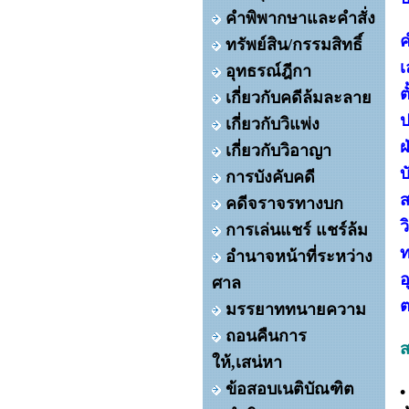
คำพิพากษาและคำสั่ง
ค
ทรัพย์สิน/กรรมสิทธิ์
เ
อุทธรณ์ฎีกา
ต
เกี่ยวกับคดีล้มละลาย
ป
เกี่ยวกับวิแพ่ง
ฝ
เกี่ยวกับวิอาญา
บ
การบังคับคดี
ส
คดีจราจรทางบก
ว
การเล่นแชร์ แชร์ล้ม
ท
อำนาจหน้าที่ระหว่าง
อ
ศาล
ต
มรรยาททนายความ
ถอนคืนการ
ส
ให้,เสน่หา
ข้อสอบเนติบัณฑิต
•