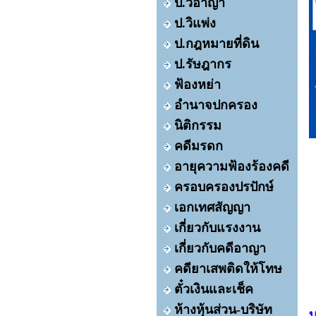
ป.วิอาญา
ป.วิแพ่ง
ป.กฎหมายที่ดิน
ป.รัษฎากร
ฟ้องหย่า
อำนาจปกครอง
นิติกรรม
คดีมรดก
ย
อายุความฟ้องร้องคดี
ครอบครองปรปักษ์
เอกเทศสัญญา
เกี่ยวกับแรงงาน
เกี่ยวกับคดีอาญา
คดียาเสพติดให้โทษ
ตั๋วเงินและเช็ค
ห้างหุ้นส่วน-บริษัท