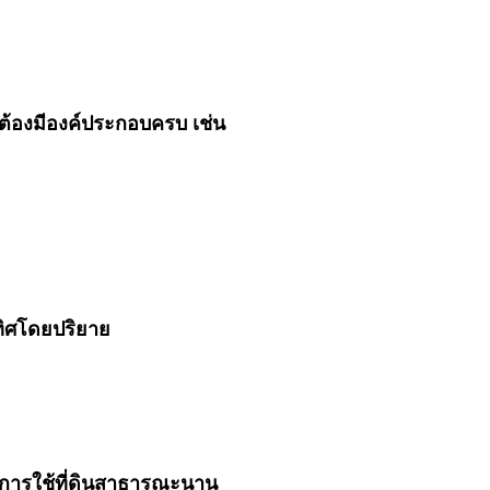
” ต้องมีองค์ประกอบครบ เช่น
อุทิศโดยปริยาย
านการใช้ที่ดินสาธารณะนาน