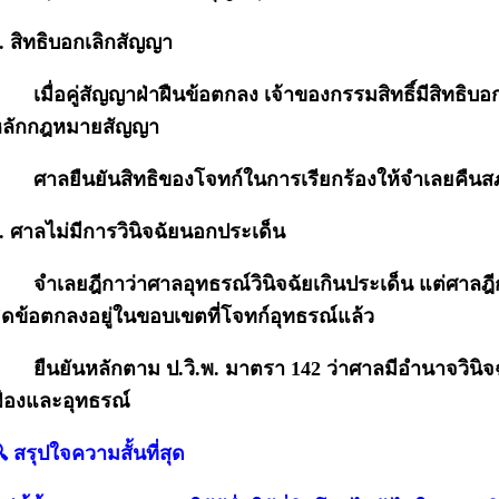
. สิทธิบอกเลิกสัญญา
เมื่อคู่สัญญาฝ่าฝืนข้อตกลง เจ้าของกรรมสิทธิ์มีสิทธิบ
ลักกฎหมายสัญญา
ศาลยืนยันสิทธิของโจทก์ในการเรียกร้องให้จำเลยคืนสภ
. ศาลไม่มีการวินิจฉัยนอกประเด็น
จำเลยฎีกาว่าศาลอุทธรณ์วินิจฉัยเกินประเด็น แต่ศาลฎีก
ิดข้อตกลงอยู่ในขอบเขตที่โจทก์อุทธรณ์แล้ว
ยืนยันหลักตาม ป.วิ.พ. มาตรา 142 ว่าศาลมีอำนาจวินิจฉ
้องและอุทธรณ์
 สรุปใจความสั้นที่สุด