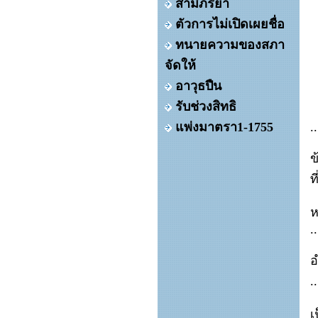
สามีภริยา
ตัวการไม่เปิดเผยชื่อ
ทนายความของสภา
จัดให้
เ
อาวุธปืน
รับช่วงสิทธิ
ว
แพ่งมาตรา1-1755
..
ข
ที
ห
..
อ
..
เ