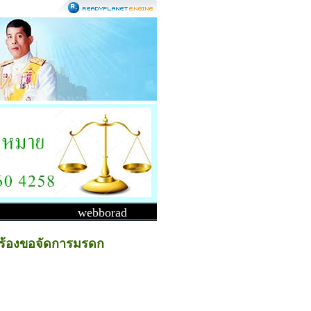
webborad
รร้องขอจัดการมรดก