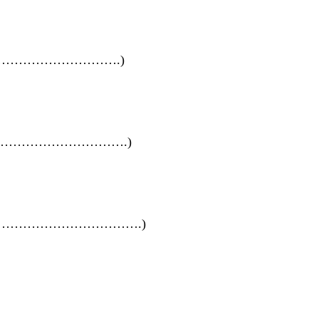
…………………….)
…………………….)
……………………….)