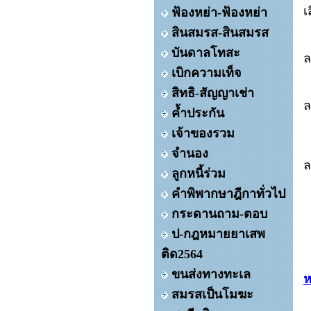
เ
ฟ้องหย่า-ฟ้องหย่า
สินสมรส-สินสมรส
บันดาลโทสะ
เบิกความเท็จ
สิทธิ-สัญญาเช่า
ค้ำประกัน
เจ้าของรวม
จำนอง
ลูกหนี้ร่วม
คำพิพากษาฎีกาทั่วไป
กระดานถาม-ตอบ
ป-กฎหมายยาเสพ
ติด2564
ขนส่งทางทะเล
ห
สมรสเป็นโมฆะ