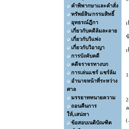
คำพิพากษาและคำสั่ง
ทรัพย์สิน/กรรมสิทธิ์
อุทธรณ์ฎีกา
เ
เกี่ยวกับคดีล้มละลาย
ข
เกี่ยวกับวิแพ่ง
เกี่ยวกับวิอาญา
เ
การบังคับคดี
คดีจราจรทางบก
การเล่นแชร์ แชร์ล้ม
อำนาจหน้าที่ระหว่าง
ศาล
มรรยาททนายความ
ถอนคืนการ
ให้,เสน่หา
ข้อสอบเนติบัณฑิต