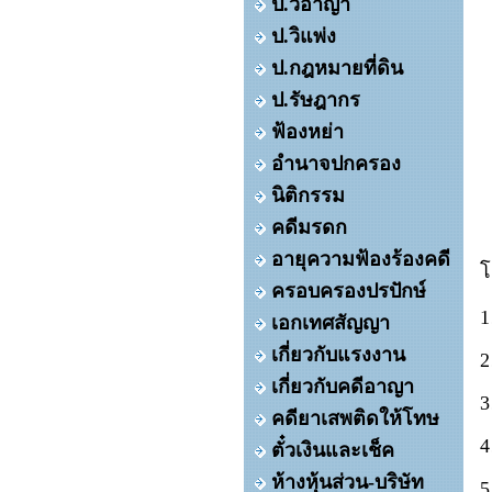
ป.วิอาญา
ป.วิแพ่ง
ป.กฎหมายที่ดิน
ป.รัษฎากร
ฟ้องหย่า
อำนาจปกครอง
นิติกรรม
คดีมรดก
อายุความฟ้องร้องคดี
โ
ครอบครองปรปักษ์
เอกเทศสัญญา
เกี่ยวกับแรงงาน
เกี่ยวกับคดีอาญา
คดียาเสพติดให้โทษ
ตั๋วเงินและเช็ค
ห้างหุ้นส่วน-บริษัท