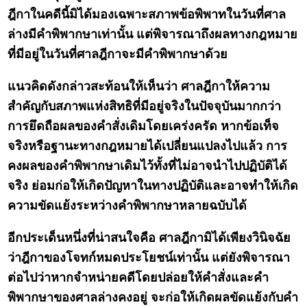
ฎีกาในคดีนี้มิได้มองเฉพาะสภาพข้อพิพาทในวันที่ศาล
ล่างมีคำพิพากษาเท่านั้น แต่พิจารณาถึงผลทางกฎหมาย
ที่มีอยู่ในวันที่ศาลฎีกาจะมีคำพิพากษาด้วย
แนวคิดดังกล่าวสะท้อนให้เห็นว่า ศาลฎีกาให้ความ
สำคัญกับสภาพแห่งสิทธิที่มีอยู่จริงในปัจจุบันมากกว่า
การยึดถือผลของคำสั่งเดิมโดยเคร่งครัด หากข้อเท็จ
จริงหรือฐานะทางกฎหมายได้เปลี่ยนแปลงไปแล้ว การ
คงผลของคำพิพากษาเดิมไว้ทั้งที่ไม่อาจนำไปปฏิบัติได้
จริง ย่อมก่อให้เกิดปัญหาในทางปฏิบัติและอาจทำให้เกิด
ความขัดแย้งระหว่างคำพิพากษาหลายฉบับได้
อีกประเด็นหนึ่งที่น่าสนใจคือ ศาลฎีกามิได้เพียงวินิจฉัย
ว่าฎีกาของโจทก์หมดประโยชน์เท่านั้น แต่ยังพิจารณา
ต่อไปว่าหากจำหน่ายคดีโดยปล่อยให้คำสั่งและคำ
พิพากษาของศาลล่างคงอยู่ จะก่อให้เกิดผลขัดแย้งกับคำ