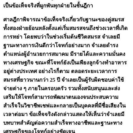
เป็นข้อเท็จจริงที่ผูกพันทุกฝ่ายในชั้นฎีกา
ศาลฎีกาพิจารณาข้อเท็จจริงเกี่ยวกับฐานะของคู่สมรส
ทั้งสองฝ่ายย้อนหลังตั้งแต่เริ่มสมรสจนถึงช่วงเวลาที่เกิด
การหย่า โดยพบว่าในช่วงเริ่มต้นชีวิตสมรส จำเลยมี
ฐานะทางการเงินดีกว่าโจทก์อย่างมาก จำเลยดำรง
ตำแหน่งผู้อำนวยการสมาคม มีรายได้และความมั่นคง
ทางเศรษฐกิจ ขณะที่โจทก์ยังเป็นเพียงลูกจ้างทำอาหาร
อยู่ต่างประเทศ อย่างไรก็ตาม ตลอดระยะเวลาการ
สมรสที่ยาวนานกว่า 25 ปี จำเลยเป็นผู้รับผิดชอบค่าใช้
จ่ายต่าง ๆ ภายในครอบครัว รวมทั้งสนับสนุนและส่ง
เสริมให้โจทก์สามารถพัฒนาตนเองจนประสบความ
สำเร็จในวิชาชีพเชฟและกลายเป็นบุคคลที่มีชื่อเสียงใน
เวลาต่อมา ข้อเท็จจริงดังกล่าวแสดงให้เห็นว่าจำเลยมี
บทบาทสำคัญต่อความสำเร็จทางอาชีพและฐานะทาง
เศรษฐกิจของโจทก์อย่างชัดเจน