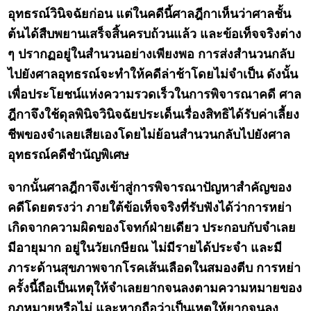
อุทธรณ์วินิจฉัยก่อน แต่ในคดีนี้ศาลฎีกาเห็นว่าศาลชั้น
ต้นได้สืบพยานเสร็จสิ้นครบถ้วนแล้ว และข้อเท็จจริงต่าง
ๆ ปรากฏอยู่ในสำนวนอย่างเพียงพอ การส่งสำนวนกลับ
ไปยังศาลอุทธรณ์จะทำให้คดีล่าช้าโดยไม่จำเป็น ดังนั้น
เพื่อประโยชน์แห่งความรวดเร็วในการพิจารณาคดี ศาล
ฎีกาจึงใช้ดุลพินิจวินิจฉัยประเด็นเรื่องสิทธิได้รับค่าเลี้ยง
ชีพของจำเลยเสียเองโดยไม่ย้อนสำนวนกลับไปยังศาล
อุทธรณ์คดีชำนัญพิเศษ
จากนั้นศาลฎีกาจึงเข้าสู่การพิจารณาปัญหาสำคัญของ
คดีโดยตรงว่า ภายใต้ข้อเท็จจริงที่รับฟังได้ว่าการหย่า
เกิดจากความผิดของโจทก์ฝ่ายเดียว ประกอบกับจำเลย
มีอายุมาก อยู่ในวัยเกษียณ ไม่มีรายได้ประจำ และมี
ภาระด้านสุขภาพจากโรคเส้นเลือดในสมองตีบ การหย่า
ครั้งนี้ถือเป็นเหตุให้จำเลยยากจนลงตามความหมายของ
กฎหมายหรือไม่ และหากถือว่าเป็นเหตุให้ยากจนลง