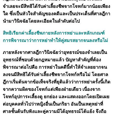
จำเลยจะมีสิทธิได้รับค่าเลี้ยงชีพจากโจทก์มากน้อยเพียง
ใด ซึ่งเป็นหัวใจสำคัญของคดีและเป็นประเด็นที่ศาลฎีกา
นำมาวินิจฉัยโดยละเอียดในลำดับต่อไป
สิทธิเรียกค่าเลี้ยงชีพภายหลังการหย่าและหลักเกณฑ์
การพิจารณาว่าการหย่าทำให้คู่สมรสยากจนลงหรือไม่
ภายหลังจากศาลฎีกาวินิจฉัยว่าอุทธรณ์ของจำเลยเป็น
อุทธรณ์ที่ชอบด้วยกฎหมายแล้ว ปัญหาสำคัญที่ต้อง
พิจารณาต่อไปคือ การหย่าในคดีนี้ทำให้จำเลยยากจน
ลงจนมีสิทธิได้รับค่าเลี้ยงชีพจากโจทก์หรือไม่ โดยศาล
ฎีกาเริ่มต้นจากข้อเท็จจริงที่ยุติแล้วว่าการหย่าครั้งนี้เกิด
จากความผิดของโจทก์แต่เพียงฝ่ายเดียว เนื่องจาก
โจทก์อุปการะเลี้ยงดู ยกย่อง และแสดงออกโดยเปิดเผย
ต่อบุคคลทั่วไปว่าหญิงอื่นเป็นภริยา อันเป็นเหตุหย่าที่
ศาลชั้นต้นรับฟังและคู่ความมิได้อุทธรณ์โต้แย้ง จึงถือ