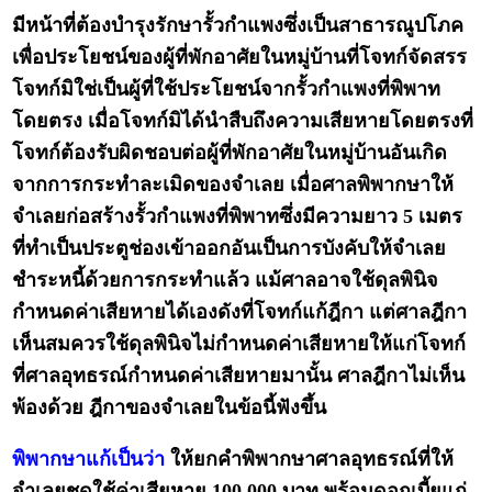
มีหน้าที่ต้องบำรุงรักษารั้วกำแพงซึ่งเป็นสาธารณูปโภค
เพื่อประโยชน์ของผู้ที่พักอาศัยในหมู่บ้านที่โจทก์จัดสรร
โจทก์มิใช่เป็นผู้ที่ใช้ประโยชน์จากรั้วกำแพงที่พิพาท
โดยตรง เมื่อโจทก์มิได้นำสืบถึงความเสียหายโดยตรงที่
โจทก์ต้องรับผิดชอบต่อผู้ที่พักอาศัยในหมู่บ้านอันเกิด
จากการกระทำละเมิดของจำเลย เมื่อศาลพิพากษาให้
จำเลยก่อสร้างรั้วกำแพงที่พิพาทซึ่งมีความยาว 5 เมตร
ที่ทำเป็นประตูช่องเข้าออกอันเป็นการบังคับให้จำเลย
ชำระหนี้ด้วยการกระทำแล้ว แม้ศาลอาจใช้ดุลพินิจ
กำหนดค่าเสียหายได้เองดังที่โจทก์แก้ฎีกา แต่ศาลฎีกา
เห็นสมควรใช้ดุลพินิจไม่กำหนดค่าเสียหายให้แก่โจทก์
ที่ศาลอุทธรณ์กำหนดค่าเสียหายมานั้น ศาลฎีกาไม่เห็น
พ้องด้วย ฎีกาของจำเลยในข้อนี้ฟังขึ้น
พิพากษาแก้เป็นว่า
ให้ยกคำพิพากษาศาลอุทธรณ์ที่ให้
จำเลยชดใช้ค่าเสียหาย 100,000 บาท พร้อมดอกเบี้ยแก่