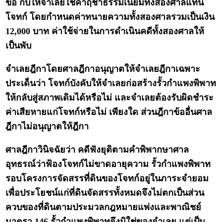
ขอ กับให้จำเลยใช้ค่าฤชาธรรมเนียมทั้งสองศาลแทน
โจทก์ โดยกำหนดค่าทนายความทั้งสองศาลรวมเป็นเงิน
12,000 บาท ค่าใช้จ่ายในการดำเนินคดีทั้งสองศาลให้
เป็นพับ
จำเลยฎีกาโดยศาลฎีกาอนุญาตให้จำเลยฎีกาเฉพาะ
ประเด็นว่า โจทก์บังคับให้จำเลยก่อสร้างรั้วกำแพงพิพาท
ให้กลับสู่สภาพเดิมได้หรือไม่ และจำเลยต้องรับผิดชำระ
ค่าเสียหายแก่โจทก์หรือไม่ เพียงใด ส่วนฎีกาข้ออื่นศาล
ฎีกาไม่อนุญาตให้ฎีกา
ศาลฎีกาวินิจฉัยว่า คดีฟังยุติตามคำพิพากษาศาล
อุทธรณ์ว่าฟ้องโจทก์ไม่ขาดอายุความ รั้วกำแพงพิพาท
รอบโครงการจัดสรรที่ดินของโจทก์อยู่ในภาระจำยอม
เพื่อประโยชน์แก่ที่ดินจัดสรรทั้งหมดจึงไม่ตกเป็นส่วน
ควบของที่ดินตามประมวลกฎหมายแพ่งและพาณิชย์
มาตรา 146 รั้วกำแพงพิพาทจึงมิใช่ของจำเลย แต่เป็น