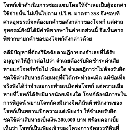
โจทก์เข้าดำเนินการซ่อมแซมโดยให้จำเลยเป็นผู้ออกค่า
ใช้จ่ายนั้น ไม่เป็นไปตาม ป.วิ.พ. มาตรา 358 จึงชอบที่
ศาลอุทธรณ์จะต้องยกคำขอดังกล่าวของโจทก์ แต่ศาล
อุทธรณ์ยังมิได้มีคำพิพากษาในคำขอส่วนนี้ จึงเห็นควร
พิพากษายกคำขอของโจทก์ดังกล่าวด้วย
คดีมีปัญหาที่ต้องวินิจฉัยตามฎีกาของจำเลยที่ได้รับ
อนุญาตให้ฎีกาต่อไปว่า จำเลยต้องรับผิดชำระค่าเสีย
หายแก่โจทก์หรือไม่ เพียงใด จำเลยฎีกาว่าไม่ต้องรับผิด
ชดใช้ค่าเสียหายด้วยเหตุที่มิได้กระทำละเมิด แม้ข้อเท็จ
จริงฟังได้ว่าจำเลยกระทำละเมิดต่อโจทก์ แต่ความเสีย
หายที่โจทก์ได้รับมีมากน้อยเพียงใด โจทก์ต้องมีภาระใน
การพิสูจน์ พยานโจทก์คงมีนางจิตภินันท์ พนักงานของ
โจทก์เป็นพยานเบิกความแต่เพียงว่า ให้จำเลยรับผิด
ชดใช้ค่าเสียหายเป็นเงิน 300,000 บาท พร้อมดอกเบี้ย
เห็นว่า โจทก์เป็นเพียงเจ้าของโครงการจัดสรรที่ดินที่